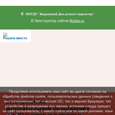
©
МОУДО "Жарковский Дом детского творчества"
© Конструктор сайтов
Nubex.ru
Решаем вместе
Продолжая использовать наш сайт, вы даете согласие на
обработку файлов cookie, пользовательских данных (сведения о
Есть проблемы с
местоположении; тип и версия ОС; тип и версия Браузера; тип
устройства и разрешение его экрана; источник откуда пришел
дополнительным образованием
на сайт пользователь; с какого сайта или по какой рекламе; язык
детей? С записью в кружки и