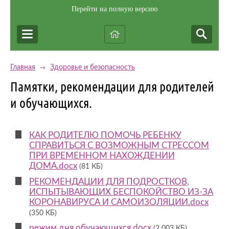
Перейти на полную версию
Главная
Здоровье и безопасность
→
Памятки, рекомендации для родителей
и обучающихся.
КАК РОДИТЕЛЮ ПОМОЧЬ РЕБЕНКУ
СПРАВИТЬСЯ С ВОЗМОЖНЫМ СТРЕССОМ
ПРИ ВРЕМЕННОМ НАХОЖДЕНИИ
ДОМА.docx
(81 КБ)
РЕКОМЕНДАЦИИ ДЛЯ ПОДРОСТКОВ,
ИСПЫТЫВАЮЩИХ БЕСПОКОЙСТВО ИЗ-ЗА
КОРОНАВИРУСА И САМОИЗОЛЯЦИИ.docx
(350 КБ)
режим дня обучающихся.docx
(2 003 КБ)