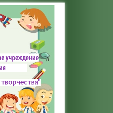
ое учреждение
зования
творчества"