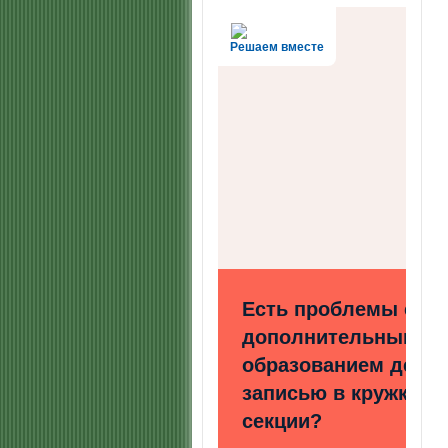
Решаем вместе
Есть проблемы с
дополнительным
образованием детей
записью в кружки и
секции?