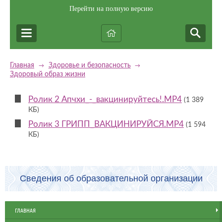
Перейти на полную версию
Главная
Здоровье и безопасность
→
→
Здоровый образ жизни
Ролик 2 Апчхи_-_вакцинируйтесь!.MP4
(1 389
КБ)
Ролик 3 ГРИПП_ВАКЦИНИРУЙСЯ.MP4
(1 594
КБ)
Сведения об образовательной организации
ГЛАВНАЯ