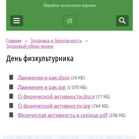
Перейти на полную версию
Главная
Здоровье и безопасность
→
→
Здоровый образ жизни
День физкультурника
Движение и рак.docx
(14 КБ)
Движение и рак.jpg
(1 070 КБ)
О физической активности.docx
(17 КБ)
О физической активности.jpg
(764 КБ)
Физическая активность и сердце.pdf
(238 КБ)