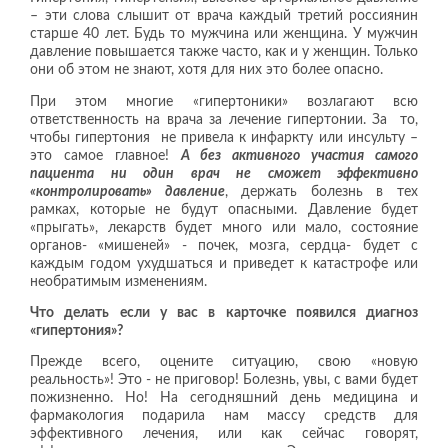
– эти слова слышит от врача каждый третий россиянин
старше 40 лет. Будь то мужчина или женщина. У мужчин
давление повышается также часто, как и у женщин. Только
они об этом не знают, хотя для них это более опасно.
При этом многие «гипертоники» возлагают всю
ответственность на врача за лечение гипертонии. За то,
чтобы гипертония не привела к инфаркту или инсульту –
это самое главное!
А без активного участия самого
пациента ни один врач не сможет эффективно
«контролировать» давление
, держать болезнь в тех
рамках, которые не будут опасными. Давление будет
«прыгать», лекарств будет много или мало, состояние
органов- «мишеней» - почек, мозга, сердца- будет с
каждым годом ухудшаться и приведет к катастрофе или
необратимым изменениям.
Что делать если у вас в карточке появился диагноз
«гипертония»?
Прежде всего, оцените ситуацию, свою «новую
реальность»! Это - не приговор! Болезнь, увы, с вами будет
пожизненно. Но! На сегодняшний день медицина и
фармакология подарила нам массу средств для
эффективного лечения, или как сейчас говорят,