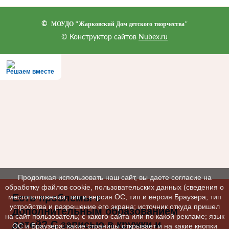
©
МОУДО "Жарковский Дом детского творчества"
© Конструктор сайтов
Nubex.ru
Решаем вместе
Продолжая использовать наш сайт, вы даете согласие на
обработку файлов cookie, пользовательских данных (сведения о
Есть проблемы с
местоположении; тип и версия ОС; тип и версия Браузера; тип
устройства и разрешение его экрана; источник откуда пришел
дополнительным образованием
на сайт пользователь; с какого сайта или по какой рекламе; язык
детей? С записью в кружки и
ОС и Браузера; какие страницы открывает и на какие кнопки