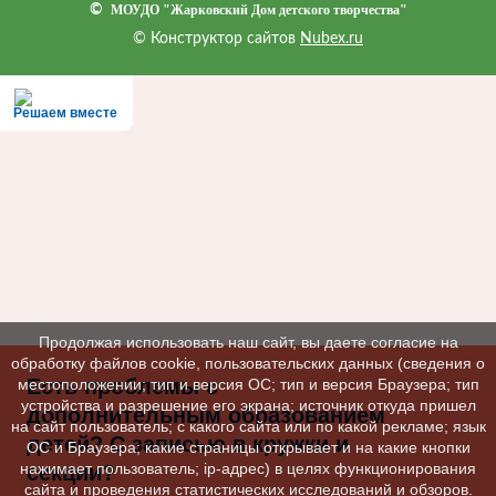
©
МОУДО "Жарковский Дом детского творчества"
© Конструктор сайтов
Nubex.ru
Решаем вместе
Продолжая использовать наш сайт, вы даете согласие на
обработку файлов cookie, пользовательских данных (сведения о
Есть проблемы с
местоположении; тип и версия ОС; тип и версия Браузера; тип
устройства и разрешение его экрана; источник откуда пришел
дополнительным образованием
на сайт пользователь; с какого сайта или по какой рекламе; язык
детей? С записью в кружки и
ОС и Браузера; какие страницы открывает и на какие кнопки
нажимает пользователь; ip-адрес) в целях функционирования
секции?
сайта и проведения статистических исследований и обзоров.