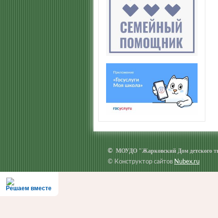
МОУДО "Жарковский Дом детского т
©
© Конструктор сайтов
Nubex.ru
Решаем вместе