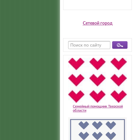
Сетевой город
Семейный помощник Тверской
области