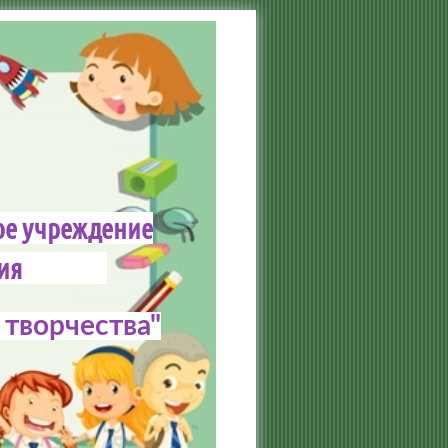
ое учреждение
зования
творчества"