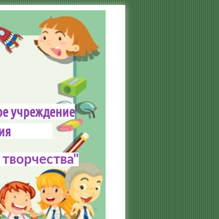
ое учреждение
зования
творчества"