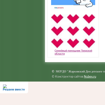
Семейный помощник Тверской
области
МОУДО "Жарковский Дом детского т
©
© Конструктор сайтов
Nubex.ru
Решаем вместе