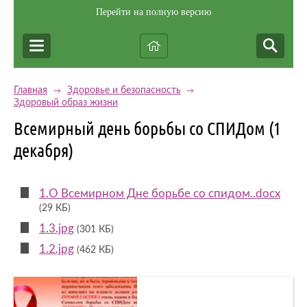
Перейти на полную версию
Главная
Здоровье и безопасность
→
→
Здоровый образ жизни
Всемирный день борьбы со СПИДом (1
декабря)
1.О Всемирном Дне борьбе со спидом..docx
(29 КБ)
1.3.jpg
(301 КБ)
1.2.jpg
(462 КБ)