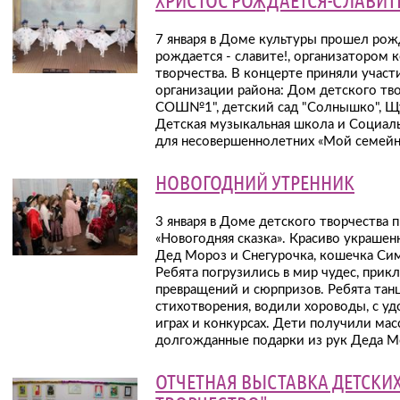
7 января в Доме культуры прошел рож
рождается - славите!, организатором
творчества. В концерте приняли учас
организации района: Дом детского тв
СОШ№1", детский сад "Солнышко", Щу
Детская музыкальная школа и Социал
для несовершеннолетних «Мой семейн
НОВОГОДНИЙ УТРЕННИК
3 января в Доме детского творчества
«Новогодняя сказка». Красиво украшенн
Дед Мороз и Снегурочка, кошечка Си
Ребята погрузились в мир чудес, прик
превращений и сюрпризов. Ребята танц
стихотворения, водили хороводы, с уд
играх и конкурсах. Дети получили ма
долгожданные подарки из рук Деда М
ОТЧЕТНАЯ ВЫСТАВКА ДЕТСКИХ