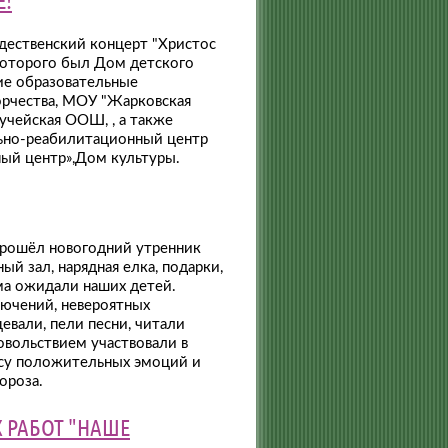
дественский концерт "Христос
 которого был Дом детского
тие образовательные
орчества, МОУ "Жарковская
чейская ООШ, , а также
ьно-реабилитационный центр
ый центр»,Дом культуры.
 прошёл новогодний утренник
ый зал, нарядная елка, подарки,
ма ожидали наших детей.
лючений, невероятных
евали, пели песни, читали
овольствием участвовали в
ссу положительных эмоций и
ороза.
 РАБОТ "НАШЕ