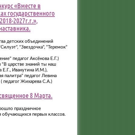
курс «Вместе в
ах государственного
018-2027г.г.»,
наставника.
ва детских объединений
Силуэт", "Звездочка", "Теремок"
ние" педагог Аксёнова Е.Г.)
"В царстве знаний ты наш
Е.Г., Иванутина И.М.),
ая палитра" педагог Левина
( педагог Жихарева С.А.)
священное 8 Марта.
прошло праздничное
 обучающихся первых классов.