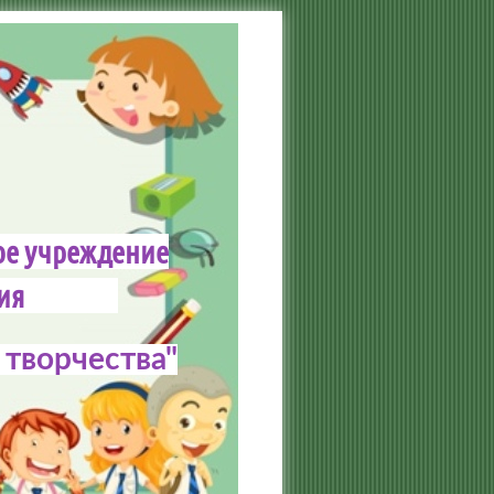
ое учреждение
зования
творчества"