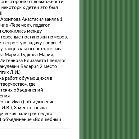
ься в стороне от возможности
я некоторых детей это был
й!
Архипова Анастасия заняла 1
ние «Теремок», педагог
ия сложилась между
тересные постановки номеров,
и непростую задачу жюри. В
у танцевального коллектива
ва Мария, Гудкова Мария,
Митенкова Елизавета ( педагог
танулевич Валерия 2 место
гих Л.И.).
ка работ обучающихся в
ворчество», где
етских объединений
ения.
Рогов Иван ( объединение
И.В.), 3 место заняла
рческая палитра» педагог
я ( объединение «Волшебный