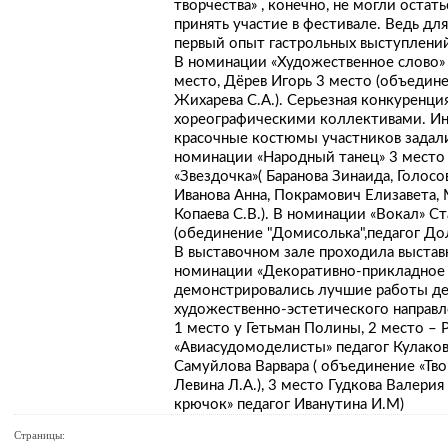
творчества» , конечно, не могли остат
принять участие в фестивале. Ведь дл
первый опыт гастрольных выступлени
В номинации «Художественное слово» 
место, Дёрев Игорь 3 место (объедине
Жихарева С.А.). Серьезная конкуренц
хореографическими коллективами. Ин
красочные костюмы участников задал
номинации «Народный танец» 3 место 
«Звездочка»( Баранова Зинаида, Голосо
Иванова Анна, Покрамович Елизавета, 
Копаева С.В.). В номинации «Вокал» С
(обединение "Домисолька",педагог Дол
В выставочном зале проходила выстав
номинации «Декоративно-прикладное т
демонстрировались лучшие работы д
художественно-эстетического направл
1 место у Гетьман Полины, 2 место – 
«Авиасудомоделисты» педагог Кулаков 
Самуйлова Варвара ( объединение «Тво
Левина Л.А.), 3 место Гудкова Валери
крючок» педагог Иванутина И.М)
Страницы: