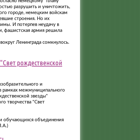
 Согласно немецкому "плану
остью разрушить и уничтожить,
ого городе, немецким войскам
евшие строения. Но их
имы. И потерпев неудачу в
м, фашистская армия решила
 вокруг Ленинграда сомкнулось.
 "Свет рождественской
изобразительного и
 в рамках межмуниципального
ждественской звезды"
ого творчества "Свет
ки обучающихся объединения
.А.)
Е!