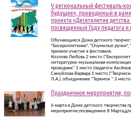
V региональный фестиваль-кон
будущее», проводимый в рамк
проекта «Десятилетие детства 2
посвященный Году педагога и 
Обучающиеся Дома детского творчест
"Бисероплетение", "Очумелые ручки", "
приняли участие в фестивале.
Козлова Любовь 2 место ("Бисероплете
литературно-музыкальная композиция 
проводник" 3 место (педагоги Аксёнова 
Самуйлова Варвара 1 место ("Творческ
Л.А.), объединение "Теремок " 3 место 
Праздничное мероприятие, по
6 марта в Доме детского творчества 
мероприятие,посвященное 8 Марта,для