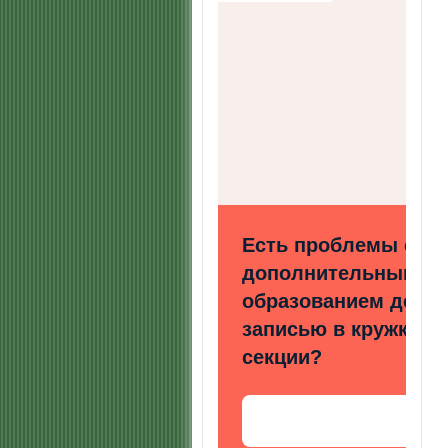
Есть проблемы с
дополнительным
образованием детей
записью в кружки и
секции?