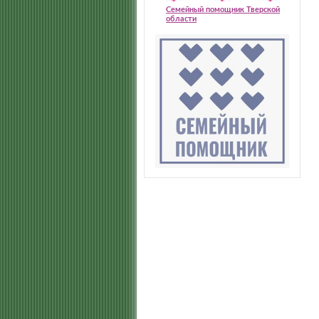
Семейный помощник Тверской
области