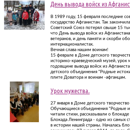
День вывода войск из Афганис
В 1989 году, 15 февраля последние со
государство Афганистан. Так закончила
Советский Союз потерял свыше 15 тыс
что День вывода войск из Афганистана
ветеранов, и день памяти и скорби об
интернационалистах.
Вечная слава нашим воинам!
15 феврале в Доме детского творчест
историко-краеведческий музей, урок 
годовщине вывода войск из Афганиста
детского объединения "Родные истоки"
плите Доватора и воинам -афганцам.
Урок мужества.
27 января в Доме детского творчество
Обучающиеся объединения "Родные ист
читали стихи, рассказывали о блокаде
Блокада Ленинграда - одно из самых 
в истории нашей страны. Началась блок