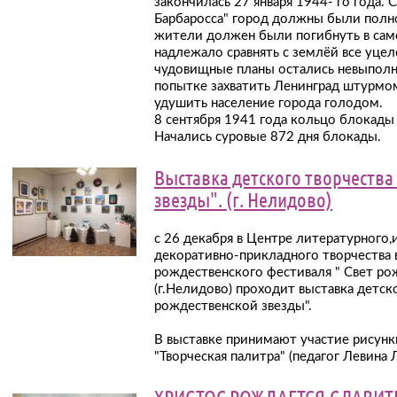
закончилась 27 января 1944- го года.
Барбаросса" город должны были полн
жители должен были погибнуть в сам
надлежало сравнять с землёй все уцел
чудовищные планы остались невыполн
попытке захватить Ленинград штурмо
удушить население города голодом.
8 сентября 1941 года кольцо блокады
Начались суровые 872 дня блокады.
Выставка детского творчества
звезды". (г. Нелидово)
с 26 декабря в Центре литературного,
декоративно-прикладного творчества
? С
рождественского фестиваля " Свет ро
(г.Нелидово) проходит выставка детск
рождественской звезды".
В выставке принимают участие рисун
"Творческая палитра" (педагог Левина Л
ХРИСТОС РОЖДАЕТСЯ-СЛАВИТ