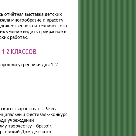
ь отчётная выставка детских
азала многообразие и красоту
удожественного и технического
 их умение видеть прекрасное в
ских работах.
1-2 КЛАССОВ
 прошли утренники для 1-2
кого творчества» г. Ржева
иципальный фестиваль-конкурс
реди учреждений
у творчеству - браво!».
рковский Дом детского